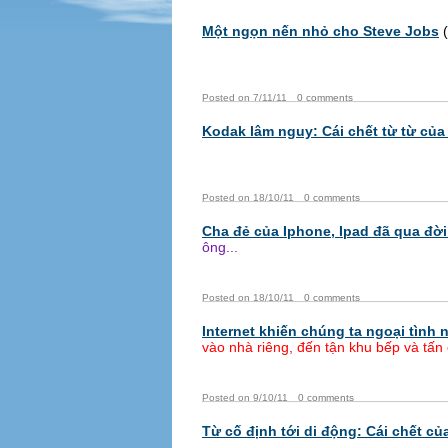
Một ngọn nến nhỏ cho Steve Jobs
(
Posted on 7/11/11
0 comments
Kodak lâm nguy: Cái chết từ từ của
Posted on 18/10/11
0 comments
Cha đẻ của Iphone, Ipad đã qua đời
ông...
Posted on 18/10/11
0 comments
Internet khiến chúng ta ngoại tình
vào nhà riêng, đến tận khu bếp và tấn
Posted on 9/10/11
0 comments
Từ cố định tới di động: Cái chết củ