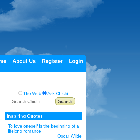
me
About Us
Register
Login
The Web
Ask Chichi
Inspiring Quotes
To love oneself is the beginning of a
lifelong romance
Oscar Wilde