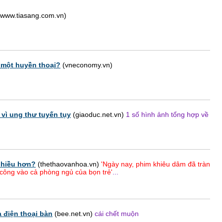
www.tiasang.com.vn)
 một huyền thoại?
(vneconomy.vn)
 vì ung thư tuyến tụy
(giaoduc.net.vn)
1 số hình ảnh tổng hợp về
 nhiều hơn?
(thethaovanhoa.vn)
'Ngày nay, phim khiêu dâm đã tràn
 công vào cả phòng ngủ của bọn trẻ'
...
a điện thoại bàn
(bee.net.vn)
cái chết muộn