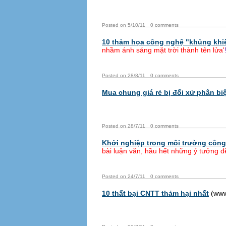
Posted on 5/10/11
0 comments
10 thảm họa công nghệ "khủng khiế
nhầm ánh sáng mặt trời thành tên lửa'
Posted on 28/8/11
0 comments
Mua chung giá rẻ bị đối xử phân biệ
Posted on 28/7/11
0 comments
Khởi nghiệp trong môi trường côn
bài luận văn, hầu hết những ý tưởng đ
Posted on 24/7/11
0 comments
10 thất bại CNTT thảm hại nhất
(www