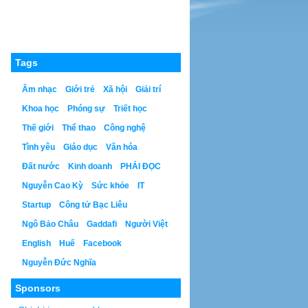
Tags
Âm nhạc
Giới trẻ
Xã hội
Giải trí
Khoa học
Phóng sự
Triết học
Thế giới
Thể thao
Công nghệ
Tình yêu
Giáo dục
Văn hóa
Đất nước
Kinh doanh
PHẢI ĐỌC
Nguyễn Cao Kỳ
Sức khỏe
IT
Startup
Công tử Bạc Liêu
Ngô Bảo Châu
Gaddafi
Người Việt
English
Huế
Facebook
Nguyễn Đức Nghĩa
Sponsors