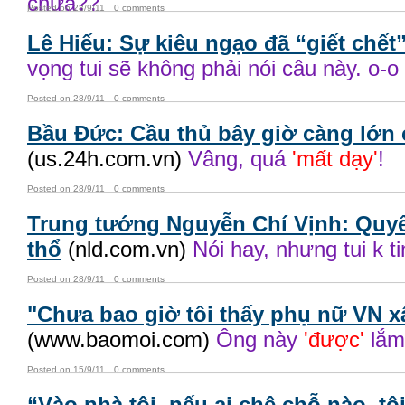
chưa??
Posted on 28/9/11
0 comments
Lê Hiếu: Sự kiêu ngạo đã “giết chết”
vọng tui sẽ không phải nói câu này. o-o
Posted on 28/9/11
0 comments
Bầu Đức: Cầu thủ bây giờ càng lớn
(us.24h.com.vn)
Vâng, quá
'mất dạy'
!
Posted on 28/9/11
0 comments
Trung tướng Nguyễn Chí Vịnh: Quyế
thổ
(nld.com.vn)
Nói hay, nhưng tui k t
Posted on 28/9/11
0 comments
"Chưa bao giờ tôi thấy phụ nữ VN x
(www.baomoi.com)
Ông này
'được'
lắm
Posted on 15/9/11
0 comments
“Vào nhà tôi, nếu ai chê chỗ nào, t