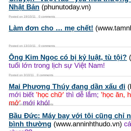
Nhật Bản
(phunutoday.vn)
Posted on 19/10/11
0 comments
Làm đơn cho … mẹ chết!
(www.tamnh
Posted on 13/10/11
0 comments
Ông Kim Ngọc có bị kỷ luật, tù tội?
(
tuổi lớn trong lịch sự Việt Nam!
Posted on 3/10/11
0 comments
Mai Phương Thúy đang dần xấu đi
(
mới biết
'học chữ'
thì dễ lắm;
'học ăn, h
mở'
mới khó!
Posted on 1/10/11
0 comments
Bầu Đức: Máy bay với tôi cũng chỉ 
bình thường
(www.anninhthudo.vn)
cá