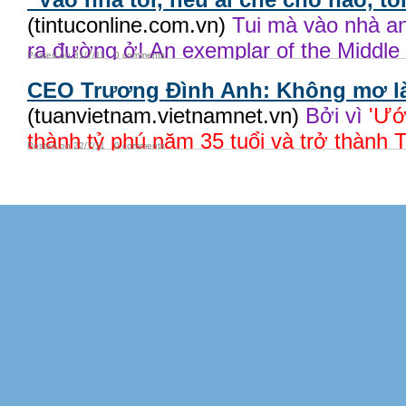
(tintuconline.com.vn)
Tui mà vào nhà an
ra đường ở! An exemplar of the Middle
Posted on 31/7/11
0 comments
CEO Trương Đình Anh: Không mơ l
(tuanvietnam.vietnamnet.vn)
Bởi vì
'Ướ
thành tỷ phú năm 35 tuổi và trở thành 
Posted on 22/7/11
0 comments