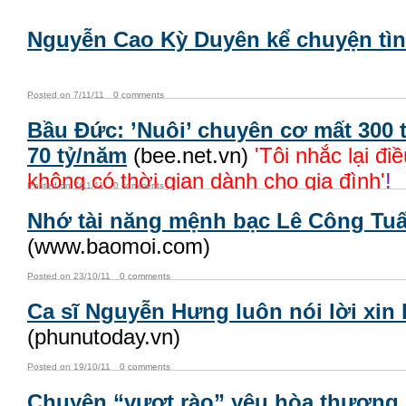
Nguyễn Cao Kỳ Duyên kể chuyện tì
Posted on 7/11/11
0 comments
Bầu Ðức: ’Nuôi’ chuyên cơ mất 300 
70 tỷ/năm
(bee.net.vn)
'Tôi nhắc lại điề
không có thời gian dành cho gia đình'
!
Posted on 7/11/11
0 comments
Nhớ tài năng mệnh bạc Lê Công Tu
(www.baomoi.com)
Posted on 23/10/11
0 comments
Ca sĩ Nguyễn Hưng luôn nói lời xin 
(phunutoday.vn)
Posted on 19/10/11
0 comments
Chuyện “vượt rào” yêu hòa thượng